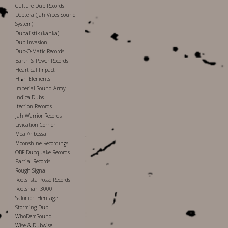
Culture Dub Records
Debtera (Jah Vibes Sound
System)
Dubalistik (kanka)
Dub Invasion
Dub-O-Matic Records
Earth & Power Records
Heartical Impact
High Elements
Imperial Sound Army
Indica Dubs
Itection Records
Jah Warrior Records
Livication Corner
Moa Anbessa
Moonshine Recordings
OBF Dubquake Records
Partial Records
Rough Signal
Roots Ista Posse Records
Rootsman 3000
Salomon Heritage
Storming Dub
WhoDemSound
Wise & Dubwise