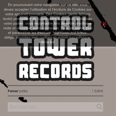
Connexion
En poursuivant votre navigation sur ce site, vous
Français
devez accepter l’utilisation et l'écriture de Cookies sur
votre appareil connecté. Ces Cookies (petits fichiers
texte) permettent de suivre votre navigation, actualiser
votre panier, vous reconnaitre lors de votre prochaine
visite et sécuriser votre connexion. Pour en savoir plus
et paramétrer les traceurs: http://www.cnil.fr/vos-
obligations/sites-web-cookies-et-autres-traceurs/que-
dit-la-loi/
|
Panier
(vide)
0,00 €