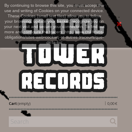
Sign in
By continuing to browse this site, you must accept the
English
use and writing of Cookies on your connected device.
These Cookies (small text files) allow you to follow
your browsing, update your basket, recognize you on
your next visit and secure your connection. To find out
more and configure the tracers: http://www.cnil.fr/vos-
obligations/sites-web-cookies-et-autres-traceurs/que-
dit-la-loi/
|
Cart
(empty)
0,00 €