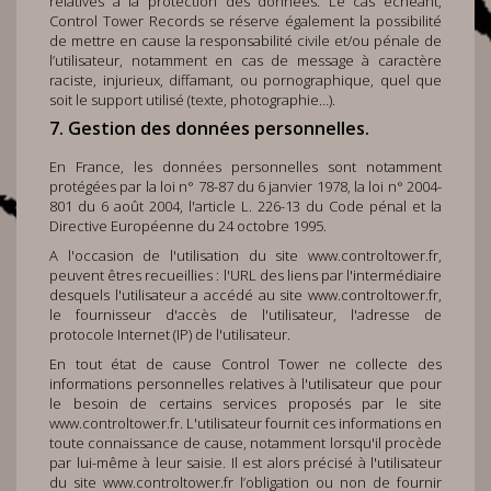
relatives à la protection des données. Le cas échéant,
Control Tower Records se réserve également la possibilité
de mettre en cause la responsabilité civile et/ou pénale de
l’utilisateur, notamment en cas de message à caractère
raciste, injurieux, diffamant, ou pornographique, quel que
soit le support utilisé (texte, photographie…).
7. Gestion des données personnelles.
En France, les données personnelles sont notamment
protégées par la loi n° 78-87 du 6 janvier 1978, la loi n° 2004-
801 du 6 août 2004, l'article L. 226-13 du Code pénal et la
Directive Européenne du 24 octobre 1995.
A l'occasion de l'utilisation du site
www.controltower.fr
,
peuvent êtres recueillies : l'URL des liens par l'intermédiaire
desquels l'utilisateur a accédé au site
www.controltower.fr
,
le fournisseur d'accès de l'utilisateur, l'adresse de
protocole Internet (IP) de l'utilisateur.
En tout état de cause Control Tower ne collecte des
informations personnelles relatives à l'utilisateur que pour
le besoin de certains services proposés par le site
www.controltower.fr
. L'utilisateur fournit ces informations en
toute connaissance de cause, notamment lorsqu'il procède
par lui-même à leur saisie. Il est alors précisé à l'utilisateur
du site
www.controltower.fr
l’obligation ou non de fournir