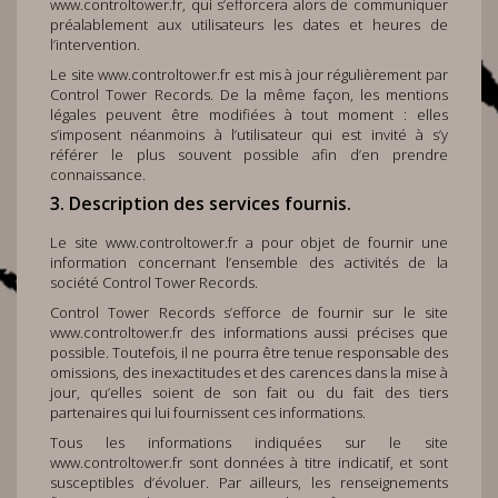
www.controltower.fr
, qui s’efforcera alors de communiquer
préalablement aux utilisateurs les dates et heures de
l’intervention.
Le site
www.controltower.fr
est mis à jour régulièrement par
Control Tower Records. De la même façon, les mentions
légales peuvent être modifiées à tout moment : elles
s’imposent néanmoins à l’utilisateur qui est invité à s’y
référer le plus souvent possible afin d’en prendre
connaissance.
3. Description des services fournis.
Le site
www.controltower.fr
a pour objet de fournir une
information concernant l’ensemble des activités de la
société Control Tower Records.
Control Tower Records s’efforce de fournir sur le site
www.controltower.fr
des informations aussi précises que
possible. Toutefois, il ne pourra être tenue responsable des
omissions, des inexactitudes et des carences dans la mise à
jour, qu’elles soient de son fait ou du fait des tiers
partenaires qui lui fournissent ces informations.
Tous les informations indiquées sur le site
www.controltower.fr
sont données à titre indicatif, et sont
susceptibles d’évoluer. Par ailleurs, les renseignements